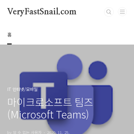
본문 바로가기
VeryFastSnail.com
홈
IT 인터넷/모바일
마이크로소프트 팀즈
(Microsoft Teams)
by 알 수 없는 사용자
2020. 11. 25.