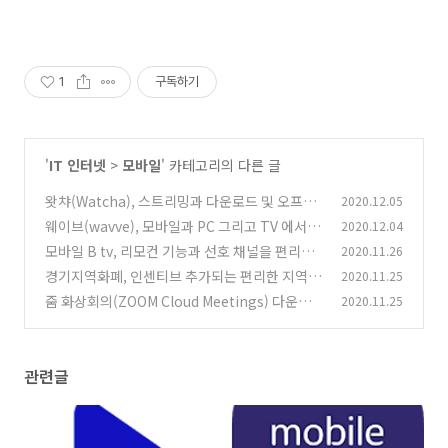
1
구독하기
'
IT 인터넷
>
모바일
' 카테고리의 다른 글
왓챠(Watcha), 스트리밍과 다운로드 및 오프라
2020.12.05
인 재생 기능까지!
웨이브(wavve), 모바일과 PC 그리고 TV 에서 이
2020.12.04
(0)
어 보기 가능!
모바일 B tv, 리모컨 기능과 선호 채널을 편리하
2020.11.26
(0)
게 검색
경기지역화폐, 인센티브 추가되는 편리한 지역화
2020.11.25
(0)
폐
줌 화상회의(ZOOM Cloud Meetings) 다운로
2020.11.25
(0)
드
(0)
관련글