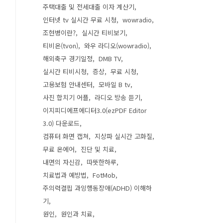
주택대출 및 전세대출 이자 계산기
인터넷 tv 실시간 무료 시청
wowradio
조현병이란?
실시간 티비보기
티비온(tvon)
와우 라디오(wowradio)
해외축구 경기일정
DMB TV
실시간 티비시청
증상
무료 시청
고용보험 안내센터
모바일 B tv
사진 합치기 어플
라디오 방송 듣기
이지피디에프에디터3.0(ezPDF Editor
3.0) 다운로드
컴퓨터 화면 캡쳐
지상파 실시간 고화질
무료 온에어
진단 및 치료
내면의 자신감
따뜻한하루
치료법과 예방법
FotMob
주의력결핍 과잉행동장애(ADHD) 이해하
기
원인
원인과 치료