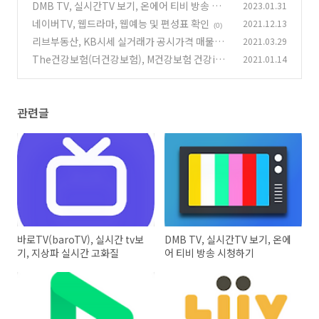
간 고화질
DMB TV, 실시간TV 보기, 온에어 티비 방송 시청
2023.01.31
(0)
하기
네이버TV, 웹드라마, 웹예능 및 편성표 확인
2021.12.13
(0)
(0)
리브부동산, KB시세 실거래가 공시가격 매물가
2021.03.29
및 AI예측시세
The건강보험(더건강보험), M건강보험 건강iN
2021.01.14
(0)
똑똑건강UP 통합
(0)
관련글
바로TV(baroTV), 실시간 tv보
DMB TV, 실시간TV 보기, 온에
기, 지상파 실시간 고화질
어 티비 방송 시청하기