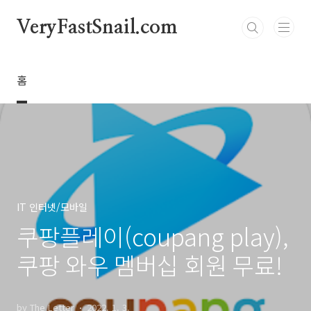
본문 바로가기
VeryFastSnail.com
홈
IT 인터넷/모바일
쿠팡플레이(coupang play),
쿠팡 와우 멤버십 회원 무료!
by The Letter
2022. 1. 3.