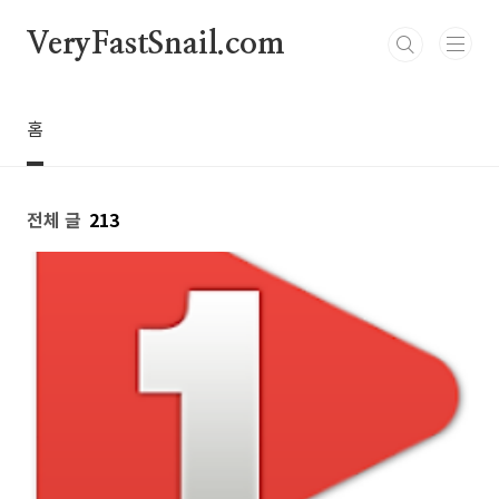
본문 바로가기
VeryFastSnail.com
홈
전체 글
213