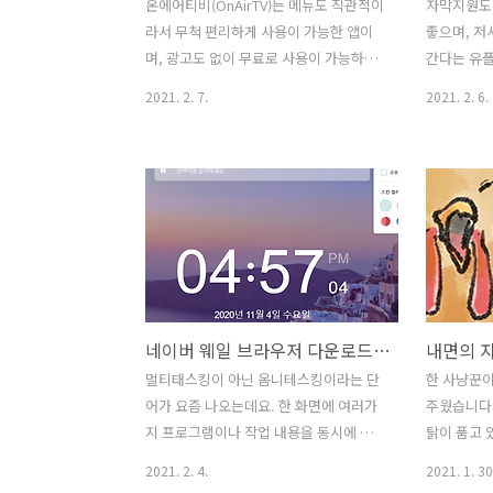
온에어티비(OnAirTV)는 메뉴도 직관적이
자막지원도
라서 무척 편리하게 사용이 가능한 앱이
좋으며, 저
며, 광고도 없이 무료로 사용이 가능하여
간다는 유플
많은 사용자를 확보하고 있습니다. 현재
운 메뉴 구
2021. 2. 7.
2021. 2. 6.
안드로이드 세탑에 설치하여 사용하는 기
가는 있지만
능과 크롬캐스트 기능은 개발 계획은 있
가지 다양한
으므로 적용된다면 정말 편리하게 활용할
다는 의견이
수 있을듯 합니다. 온에어티비(OnAirTV)
니다. "기
는 빠르고 간편한 무료 실시간 TV 앱 입니
경험을 원하
다. 어디서나 빠르고 간편하게 장소에 제
안드로이드 
약없이 실시간 TV 채널들을 즐길 수 있으
프로그램으
며 지상파, 종편, 케이블 등 실시간 TV 채
니다. 모든
널 제공하고 있습니다. 온에어티비
니다. 고화
네이버 웨일 브라우저 다운로드, 다크모드 활용하기
내면의 
(OnAirTV), 실시간 무료TV 온에어티비
일을 포함
(OnAirTV), 실시간 무료TV 메뉴도 직관적
요구 사항
멀티태스킹이 아닌 옴니테스킹이라는 단
한 사냥꾼이
이라서 무척 편리하게 사용이 가능한 앱
를 충족시
어가 요즘 나오는데요. 한 화면에 여러가
주웠습니다.
이며, 광고도 없이 무료로 사용이 가능하
니다. 최고
지 프로그램이나 작업 내용을 동시에 실
탉이 품고 
여 많은 사용자를 확보..
(UPlaye
행하는게 멀티태스킹이라면 옴니태스킹
니다. 며칠
2021. 2. 4.
2021. 1. 30
은 현재 작업 중인 내용은 그대로 유지하
부화했고 