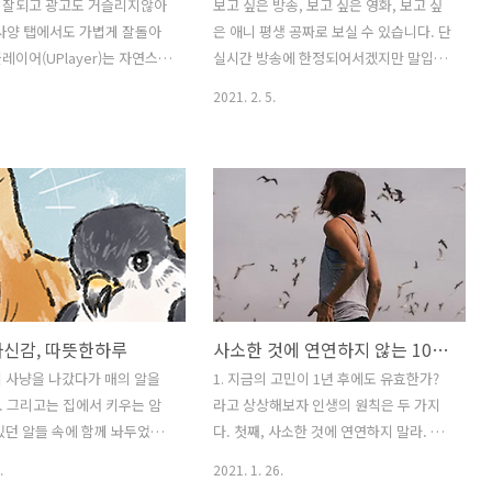
 잘되고 광고도 거슬리지않아
보고 싶은 방송, 보고 싶은 영화, 보고 싶
사양 탭에서도 가볍게 잘돌아
은 애니 평생 공짜로 보실 수 있습니다. 단
레이어(UPlayer)는 자연스러
실시간 방송에 한정되어서겠지만 말입니
성이 조금 부족하다는 일부 평
다. 착한티비는 회원가입 없는 실시간 무
2021. 2. 5.
, 고용량 재생이 잘되며 여러
료 TV 앱입니다. 가입이나 등록이 없이도
 기능을 갖추고 있어 편리하
약 180여 개의 채널을 무료로 시청하실
 다수 존재하는 동영상 앱 입
수 있으며, 지상파, 케이블, 종편 등의 채
기에서 최상의 비디오 플레이어
널을 원하는 시간에 원하는 채널을 선택
십니까?" 아름답게 제작 된
하기만 하면 됩니다. 스포츠나 음악 방송
용 HD 비디오 플레이어 응용
도 있어 필요할때 언제든 실행하여 무료
로 강력한 기능을 갖추고 있습
로 실시간으로 티비를 볼 수 있습니다. 착
 비디오 형식을 재생할 수 있습
한티비, 회원가입 없는 실시간 무료 TV 착
질의 4K 울트라 HD 비디오 파
한티비, 회원가입 없는 실시간 무료 TV 보
자신감, 따뜻한하루
사소한 것에 연연하지 않는 10가지 지혜
하여 모든 미디어 플레이어의
고 싶은 방송, 보고 싶은 영화, 보고 싶은
과 매력적인 사용자 인터페이스
애니 평생 공짜로 보실 수 있습니다. 단 실
 사냥을 나갔다가 매의 알을
1. 지금의 고민이 1년 후에도 유효한가?
키는 최고의 비디오 플레이어입
시간 방송에 한정되어서겠지만 말입니다.
 그리고는 집에서 키우는 암
라고 상상해보자 인생의 원칙은 두 가지
의 사용자 경험. 유플레이어
착한티비는 회원가입 없는 실시간 무료
있던 알들 속에 함께 놔두었습
다. 첫째, 사소한 것에 연연하지 말라. 둘
r), 모든 형식을 지원하는 비..
TV 앱입니다. ..
 후, 새끼 매는 병아리들과 함께
째, 모든 문제는 다 사소하다. 이것만 알면
.
2021. 1. 26.
암탉의 보살핌으로 병아리들과
삶의 평온함은 당신 것이다. 2. 중요한 일