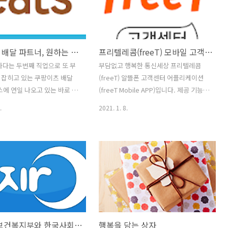
제 어디서나 스마트폰으로 간편
(www.cardpoint.or.kr)를 통해서도 이
 민원서비스를 이용할 수 있
용하실 수 있습니다. 주요 서비스는 포인
였습니다. 대국민 서비스 개
트 통합조회로 보유 카드 포인트를 일괄
 M건강보험, 건강iN, 똑똑건
조회하고 현금화 가능 카드 포인트의 일
쿠팡이츠 배달 파트너, 원하는 시간에 원하는 만큼만!
프리텔레콤(freeT) 모바일 고객센터
의 앱에 분산되어 있던 민원서
괄 계좌입금 신청할 수 있는 포인트 계좌
텐츠를 재구성하여 편리성과 접
입금과 서비스 이용절차 안내를 하고 있
하다는 두번째 직업으로 또 부
부담없고 행복한 통신세상 프리텔레콤
상시킨 하나의 통합 모바일앱
는 이용안내로 구성되어있습니다. 숨은
리잡히고 있는 쿠팡이츠 배달
(freeT) 알뜰폰 고객센터 어플리케이션
보험)을 오픈 하였습니다. 민원
돈 찾기를 통해서 그간 카드사에 맡겨놓
스에 연일 나오고 있는 바로 그
(freeT Mobile APP)입니다. 제공 기능은
는 자격득실확인서, 보험료
은 포인트를 현금화해보는 것도 좋을 것
 앱입니다. 자유로운 업무시
일단 선불의 경우 충전하기, 충전 내역 조
.
2021. 1. 8.
같습니다. 소개 업데이트 날..
 시간에 원하는 만큼만 일할
회, 국제전화, 내 정보 조회 및 변경 그리
만 19세 이상이면 배달경험 없어
고 후불제 일 경우 실시간 사용량 조회, 납
 쉽게 시작 가능 합니다. 자동
부내역 조회,청구내역 조회, 납부 및 청구
이, 자전거, 심지어 도보까지
서 정보 변경, 내 정보 조회 및 변경 기능
있는 앱에서 등록하고 바로 배
을 갖추고 있습니다. 그 외에도 한국어, 영
 수 있습니다. 소개 업데이트
어, 중국어 3개 국어를 제공하고 있습니
년 1월 6일 크기 21M 설치 수
다. (3 languages: Korean, English, 中
 현재 버전 1.0.52 필요한
文) 알뜰폰 요금제로 특별한 주의사항은
버전 6.0 이상 콘텐츠 등급 만 3
없으나, 안드로이드(Android) 4.0 이상의
복지로, 보건복지부와 한국사회보장정보원에서 서비스하는 모바일앱
행복을 담는 상자
공 쿠팡 카테고리 비즈니스 스
환경에서 작동한다는 것과, SKT 알뜰폰,