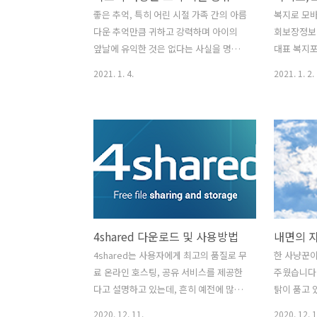
되도록 농사를 지어야 한다. 즉 씨앗을 뿌
토어 구글 
좋은 추억, 특히 어린 시절 가족 간의 아름
복지로 모
린 이후 거름(변화를 위한 다양한 긍정적
[1.0.52
다운 추억만큼 귀하고 강력하며 아이의
회보장정보
활동)을 주고, 씨앗의 자양분을 빼앗는 잡
그가 수정되었
앞날에 유익한 것은 없다는 사실을 명심
대표 복지
초(부정적 마음, 환경적 요소)를 뽑는..
하라. 사람들은 교육에 대해 많은 것을 말
부처의 복
2021. 1. 4.
2021. 1. 2.
한다. 그러나 어린 시절부터 간직한 아름
거나 간편 
답고 신성한 추억만한 교육은 없을 것이
르게 복지
다. 마음속에 아름다운 추억이 하나라도
며, 온라인
남아 있는 사람은 악에 빠지지 않을 수 있
니다. 또한
다. 그리고 그런 추억들을 많이 가지고 인
을 도움요청
생을 살아간다면 그 사람은 삶이 끝나는
의 부정사용
날까지 안전할 것이다. 도스토예프스키의
수급 신고하
중에서 오늘의 명언 한 개의 초로 수천 개
하고 있으며
의 초에 불을 켤 수 있지만, 그렇다고 해서
색이나 복지
4shared 다운로드 및 사용방법
내면의 
그 초의 수명이 짧아지는 건 아니다. 행복
이 된 복지
도 나눈다고 해서 줄어들지 않는다.
로 모바일앱
4shared는 사용자에게 최고의 품질로 무
한 사냥꾼이
Thousands of candles can be
서 필요로 
료 온라인 호스팅, 공유 서비스를 제공한
주웠습니다.
lighted from a single candle, and th..
해 손쉽게 
다고 설명하고 있는데, 흔히 예전에 많이
탉이 품고 
복한 삶을 
사용하던 파일 공유 사이트와 유사한 부
니다. 며칠
2020. 12. 11.
2020. 12. 1