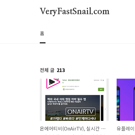
본문 바로가기
VeryFastSnail.com
홈
전체 글
213
온에어티비(OnAirTV), 실시간 무료TV