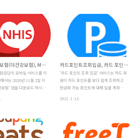
습니다. 새끼 매는 다른 병아
부터 먼저 하라. 소중하고 중요한 일들을
 습성을 익히며 쭉 살아갔지
미루다 보면 정작 중요한 일은 하나도 이
하늘을 날고 있는 멋진 매들을 보
루지 못한 채 인생은 사라져 버리는 것이
니다. “나도 언젠가는 저렇게
다. 3. 불완전한 상태에 만족하라. 어떤 일
게 날아보고 싶다!” 하지만,
에 최선을 다하는 것을 그만두라는 말이
 매가 그렇게 말할 때마다 조
아니다. 단지 지나치게 집착하고 그것에
렀습니다. “아가, 넌 병아리야
만 초점을 맞추는 데 문제가 있다는 뜻이
 싶어도 날 수가 없단다.” 결
다. 반드시 어떤 식으로 되어야 한다는 강
The건강보험(더건강보험), M건강보험 건강iN 똑똑건강UP 통합
카드포인트조회입금, 카드 포인트의 통합조회와 계좌입금 서비스!
는 자신이 날지 못한다는 걸 믿
박관념에 빠지려 할 때 마다 자신에게 제
그 후로 하늘을 높이 나는 매를
동을 걸어라. 4. 매일 한번 이상 남을 칭찬
험공단의 모바일 서비스를 이
‘카드 포인트 조회 입금’ 서비스는 카드 회
자신을 다독였습니다. “그래 나
하라. 마음은 있으나 실천하는 사람은 드
서는 2020년 11월 2일 이
원이 카드 포인트를 보다 쉽게 조회하고
병아리일 뿐이야. 저렇게 높이
물다. 자신이 상대를 얼마나 좋게 생각하
건강보험' 앱을 다운로드 하시면
현금화 가능 포인트에 대해 일괄 계좌입
” 아이들..
는지를 들려주면..
하시던 서비스와 함께 더 많
금 신청할 수 있도록 여신금융협회 및 신
.
2021. 1. 13.
험서비스를 이용하실 수 있습니
용카드사 등이 공동 개발・운영하는 안드
이용하던 ‘건강iN’앱과 '똑똑
로이드용 애플리케이션입니다. 또한, 카
 2020년 11월 2일부터 국민
드 포인트 조회 입금 서비스는 여신금융
 대표 모바일앱(The건강보
협회의 카드 포인트 통합조회·계좌입금
합됩니다. 'The건강보험' 앱 서
서비스 홈페이지