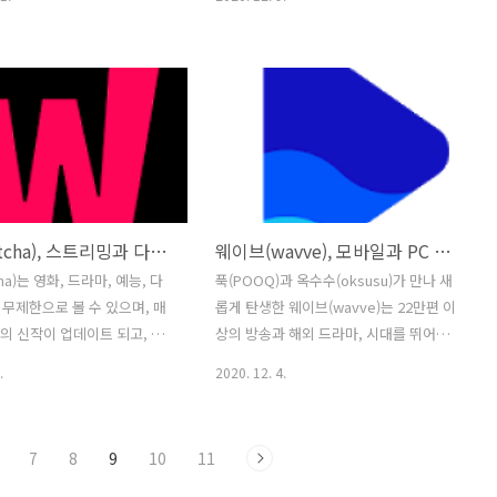
 소개 업데이트 날..
그..
암탉의 보살핌으로 병아리들과
실 수 있습니다. 카카오TV는 유튜브, 네이
습니다. 새끼 매는 다른 병아
버TV, 아프리카TV 등의 소통형 방송 플랫
 습성을 익히며 쭉 살아갔지
폼 입니다. 카카오TV 스타들과 친구를 등
하늘을 날고 있는 멋진 매들을 보
록하면 Vod, Live 모두 카카오톡으로 직
니다. “나도 언젠가는 저렇게
접 받아볼 수 있고, 언제 어디서든 소통하
게 날아보고 싶다!” 하지만,
며 더욱 가까워질 수 있으며, 비디오 태그
 매가 그렇게 말할 때마다 조
를 통해 친근하고 다양한 카테고리를 선
렀습니다. “아가, 넌 병아리야
택하면 푸드, 강의, 라이프와 같은 생활 밀
 싶어도 날 수가 없단다.” 결
접형 콘텐츠에 더 가깝게 다가갈 수 있습
왓챠(Watcha), 스트리밍과 다운로드 및 오프라인 재생 기능까지!
웨이브(wavve), 모바일과 PC 그리고 TV 에서 이어 보기 가능!
는 자신이 날지 못한다는 걸 믿
니다. 카카오TV, 카톡에서 바로보는 업데
그 후로 하늘을 높이 나는 매를
이트 날짜 : 2020년 11월 23일 크기 : 15M
ha)는 영화, 드라마, 예능, 다
푹(POOQ)과 옥수수(oksusu)가 만나 새
자신을 다독였습니다. “그래 나
설치 수 : 1,000,000+ 현재 버전 : 1.10.0
무제한으로 볼 수 있으며, 매
롭게 탄생한 웨이브(wavve)는 22만편 이
병아리일 뿐이야. 저렇게 높이
필요한 Android 버..
편의 신작이 업데이트 되고, 추
상의 방송과 해외 드라마, 시대를 뛰어넘
” 아이들..
전혀 없이 정액제로 운영되는
는 명작에서 최신 영화까지 이용권 하나
.
2020. 12. 4.
 비슷한 형태의 동영상 서비스
로 최대 4명이 초고화질로 시청이 가능합
. 2주간 무료 이용이 가능하
니다. 넷플릭스와 유사한 느낌을 갖지만
4개 기기에서 재생이 가능한 프
조금 더 우리나라의 콘텐츠에 집중된 모
7
8
9
10
11
권도 있고, TV로 최고의 화질
습이라고 보는게 좋을듯 합니다. 실시간
 있는 Ultra HD 4K 해상도를
뉴스나 방송 채널을 시청할 수 있기때문