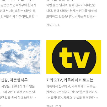
플레이 스토어 리뷰 변경사항
KT 알뜰폰, LGU+ 알뜰폰으로 나뉘어 있
바일앱은 보건복지부와 한국사
어떤 젊은 남자의 꿈에 천사가 나타났습
 업데이트 내용] - 일부 마이너 버
고, 고객센터도 각각 구분되어 있다는 부
원에서 서비스하는 대한민국
니다. 꿈에 나타난 천사는 뭔가를 열심히
습니다. - 앱 안정성 작..
분이 특이 사..
포털 어플리케이션이며, 중앙
포장하고 있었습니다. 남자는 무엇을 포
지서비스 정보를 한눈에 확인하
장하는지 궁금해서 물었습니다. “천사님!
2021. 1. 1.
검색이나 통합 검색을 통해 빠
무엇을 그렇게 열심히 포장하고 계십니
서비스정보를 조회할 수 있으
까?” 천사가 미소를 지으며 남자에게 말
으로 편하게 신청하실 수 있습
했습니다. “행복을 포장하고 있답니다. 다
 도움이 필요한 본인이나 이웃
가올 새해를 맞아 사람들에게 나눠줄 행
할 수 있는 기능과 복지혜택
복이요!” 남자는 다시 천사에게 물었습니
에 대해 신고할 수 있는 부정
다. “그런데 왜 그렇게 포장을 단단하고
기 등을 주요 기능으로 제공
튼튼하게 하세요?” “사람들에게 전해주
, 전국의 다양한 복지시설 검
려면 너무 멀기도 하고 시간이 오래 걸려
 사례를 통해 실생활의 중심
서 튼튼하게 포장하고 있답니다.” “아! 그
자신감, 따뜻한하루
카카오TV, 카톡에서 바로보는
정보를 함께 제공합니다. 복지
러셨군요. 그런데 그 포장지는 무엇으로
은 국민들이 일상의 삶 속에
만들어졌나요?” “이 포장지는 고난입니
 사냥을 나갔다가 매의 알을
카톡에서 친구하고, 카톡에서 바로보는,
하는 복지정보를 모바일을 통
다. 이것을 벗기지 않으면 행복이란 선물
 그리고는 집에서 키우는 암
카카오TV는 설명이 필요없을듯한 카카오
이용할 수 있도록 함으로써 행
을 받을 수 없답니다.” 천사가 떠나려고
있던 알들 속에 함께 놔두었습
TV 앱입니다. 카카오TV 앱을 통해 카카오
영위하는데 길잡이 역할을 하
하자 남자는 다시 물었습니다. “천사님!
 후, 새끼 매는 병아리들과 함께
오리지널 콘텐츠와 라이브 방송을 시청하
1.
2020. 12. 9.