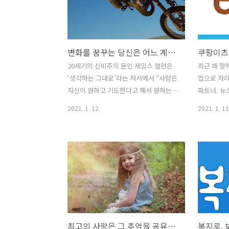
좋은 나이죠. 혈기 왕성한 나이니까요. 마
비스는 언
흔 세 살인 그는 이제 야트막한 고개를 오
하게 개인의
를 때조차 숨이 가쁘다. 스물 다섯 살 때는
도록 구성하
한밤중까지 일을 해도 아무 이상이 없었
선을 위하여
변화를 꿈꾸는 당신은 어느 계단에 서 있는가?
지만 지금은 저녁 아홉 시만 되면 잠이 쏟
강UP 3개
아진다고 덧붙였다. 어떤 이는 마흔이 인
비스와 콘
20세기의 신비주의 문인 제임스 앨런은
최근 꽤 핫
생이 정점이고 활기도 남아 있어 가장 좋
근성을 향
‘생각하는 그대로’라는 저서에서 “사람은
업으로 자
은 때라고 했다. 어느 숙녀는 쉰 다섯이 되
(The건강
자신이 원하고 기도한다고 해서 원하는
파트너. 뉴
면 자식을 부양하는 가사책..
여기요에서
것이 얻어지는게 아니다. 스스로 거두는
배달 파트너
2021. 1. 12.
2021. 1. 11
납..
것을 얻는 것이다. 소망과 기도는 생각과
간과 원하는
행동에 조화를 이룰때 비로서 응답받고
수 있고, 
이루어지는 것이다.” 라고 하였다. 많은
도 누구든지
사람들이 변화를 꿈꾸고 그것이 이루어지
차, 오토바
기를 바란다. 그럼에도 불구하고 꿈꾸는
활용할 수 
것을 실행하지 않아, 변화를 이루지 못하
달을 시작할
는 경우가 많다. 변화는 어떻게 시작될까?
날짜 2021
변화하고자하는 생각과 변화에 대한 절실
500,000+
한 감정이 마음의 씨앗이 되어 변화는시
Android 
최고의 사랑은 그 추억을 공유하는 것
작된다. 씨앗이 뿌려지면 씨앗이 열매가
세 이상 제