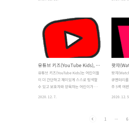
고있습니다.
분이 있습니다. 드롭박스나 원드라이브,
부화했고 
네이버 클라우드 같은 개인용 클라우드로
즐겁게 살았
파일을 공유하는 방법 보다는 다수에게
리들과 같은
공개하여 사용자끼리 서로 자신의 파일을
만, 가끔 
다운로드 할 수 있도록하는 기능을 갖추
고는 말했습
고 있어 오래 전의 소리바다나 혹은 P2P
하늘을 멋지
파일 공유 사이트인 토렌트(Torrent)에
암탉은 새끼
조금은 가까운 느낌일까요? 하지만 사용
용하게 타일
방법은 토렌트보다는 편리한 모습을 보이
저렇게 날고
유튜브 키즈(YouTube Kids), 어린이만을 위한 동영상 앱
고 있어 많은 사용자를 확보하고 있는듯
국 새끼 매
합니다. 2005년에 설립된 4shared는 계
게 됐고, 
유튜브 키즈(YouTube Kids)는 어린이들
왓챠(Watc
속해서 전세계 사용자들의 인기를 얻고
볼 때마다 
이 더 간단하고 재미있게 스스로 탐색할
큐멘터리를 
있습니다. 4shared에는 음악, 비디오, 사
는 평범한 
수 있고 보호자와 양육자는 어린이가 새
주 5백 여
진, 그리고 다른 여러 종..
날 수 없어!
롭고 흥미로운 관심분야를 탐색하는 과정
가 요금은 
2020. 12. 7.
2020. 12. 5
을 손쉽게 안내할 수 있도록 보다 제한적
넷플릭스와
인 환경을 어린이에게 제공하기 위해 어
플랫폼입니다
린이만을 위한 동영상 앱으로 제작되었습
며, 동시 
1
···
6
니다. 유튜브(YouTube)는 유튜브 키즈
리미엄 이용
(YouTube Kids)를 온 가족이 함께 동영
을 경험할 수