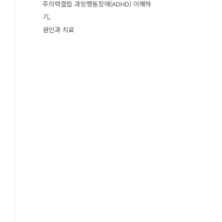
주의력결핍 과잉행동장애(ADHD) 이해하
기
원인과 치료