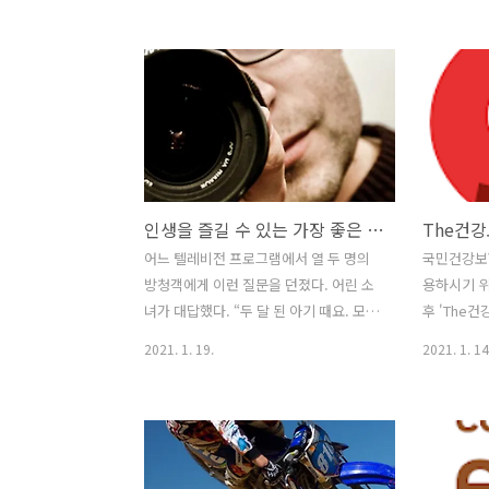
면서도 작은 모바일 창을 연다거나 브라
즐겁게 살았
우저를 PIP 기능을 활용하여 창을 좌우로
리들과 같은
놓고 새로운 작업을 할 수 있는 기능을 말
만, 가끔 
합니다. 특히 모바일 창을 열어서 기존 창
고는 말했습
위에 동시에 여러가지 검색과 번역, 메모,
하늘을 멋지
스크랩 기능외에도 도구 모음을 활용하여
암탉은 새끼
계산기, 달력, 단위 변환 등의 작업을 기존
용하게 타일
탭위에 열어서 보조할 수 있는 기능은 정
저렇게 날고
인생을 즐길 수 있는 가장 좋은 나이는 언제일까?
말 편리하게 사용이 가능합니다. 마이크
국 새끼 매
로소프트 엣지도 Chromium 오픈 소스
게 됐고, 
어느 텔레비전 프로그램에서 열 두 명의
국민건강보
프로젝트 및 기타 오픈 소스 소프트웨어
볼 때마다 
방청객에게 이런 질문을 던졌다. 어린 소
용하시기 위해
를 사용하여 기존 엣지(Edge)브라우저를
는 평범한 
녀가 대답했다. “두 달 된 아기 때요. 모두
후 'The
대체하여 새로운 엣지가 개발되어 많은..
날 수 없어!
가 가까이에서 보살펴 주잖아요. 그리고
기존에 사용
2021. 1. 19.
2021. 1. 14
모두가 사랑해주고 관심도 보여주니까
은 건강보
요.” “열여덟 살입니다. 고등학교도 졸업
다. 기존에 
하고 자동차를 몰고 어디든지 자기가 가
건강UP'앱은
고 싶은 곳으로 달려가도 되니까요.” 성인
건강보험공단
남자가 대답했다. “스물 다섯 살이 제일
험)으로 통