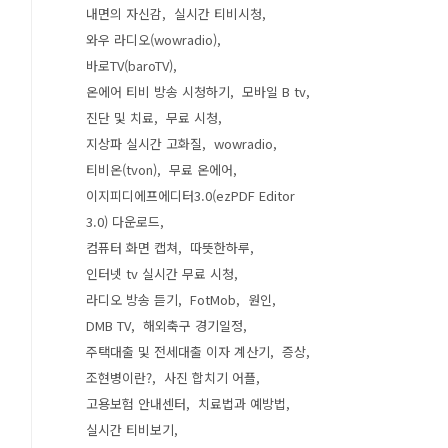
내면의 자신감
실시간 티비시청
와우 라디오(wowradio)
바로TV(baroTV)
온에어 티비 방송 시청하기
모바일 B tv
진단 및 치료
무료 시청
지상파 실시간 고화질
wowradio
티비온(tvon)
무료 온에어
이지피디에프에디터3.0(ezPDF Editor
3.0) 다운로드
컴퓨터 화면 캡쳐
따뜻한하루
인터넷 tv 실시간 무료 시청
라디오 방송 듣기
FotMob
원인
DMB TV
해외축구 경기일정
주택대출 및 전세대출 이자 계산기
증상
조현병이란?
사진 합치기 어플
고용보험 안내센터
치료법과 예방법
실시간 티비보기